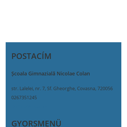
POSTACÍM
Școala Gimnazială Nicolae Colan
str. Lalelei, nr. 7,
Sf. Gheorghe, Covasna, 720056
0267351245
office@colan.ro
GYORSMENÜ