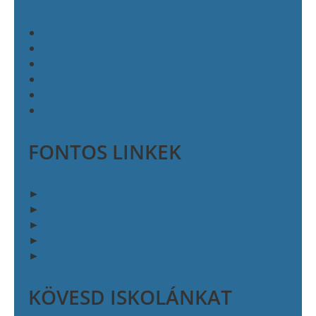
Kezdőlap
Magunkról
Diákok
Tanárok
Galéria
Kapcsolat
FONTOS LINKEK
►
I.S.J. Covasna
►
Ministerul Educației
►
EDUS
►
Mecanism de Avertizare Timpurie
►
en246
KÖVESD ISKOLÁNKAT