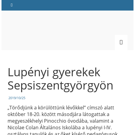
Lupényi gyerekek
Sepsiszentgyörgyön
2019/10/25
„Törődjünk a körülöttünk lévőkkel” címszó alatt
október 18-20. között másodjára látogattak a
megyeszékhelyi Pinocchio óvodába, valamint a
Nicolae Colan Általános Iskolába a lupényi I-IV.
osztályos tanulók és az őket kísérő pedagógusok.